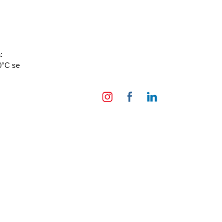
:
00°C se
.