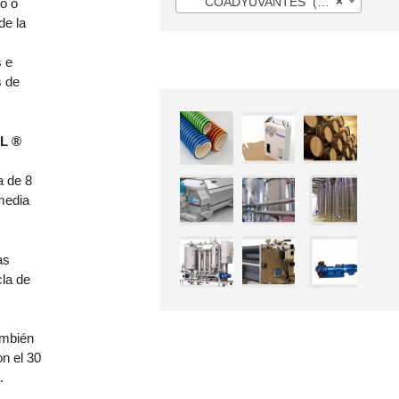
COADYUVANTES (10)
×
o o
de la
 e
s de
EL ®
a de 8
 media
as
la de
ambién
n el 30
.