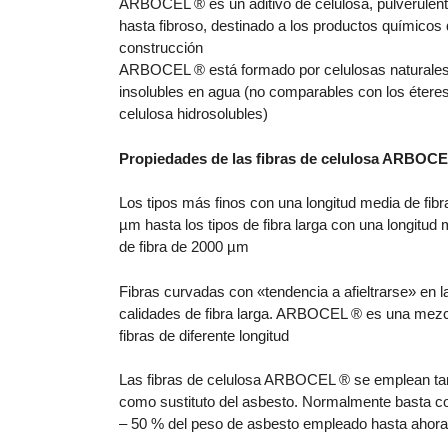
ARBOCEL ® es un aditivo de celulosa, pulverulent
hasta fibroso, destinado a los productos químicos 
construcción
ARBOCEL ® está formado por celulosas naturales
insolubles en agua (no comparables con los étere
celulosa hidrosolubles)
Propiedades de las fibras de celulosa ARBOC
Los tipos más finos con una longitud media de fibr
µm hasta los tipos de fibra larga con una longitud
de fibra de 2000 µm
Fibras curvadas con «tendencia a afieltrarse» en l
calidades de fibra larga. ARBOCEL ® es una mezc
fibras de diferente longitud
Las fibras de celulosa ARBOCEL ® se emplean t
como sustituto del asbesto. Normalmente basta co
– 50 % del peso de asbesto empleado hasta ahora