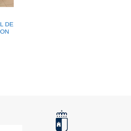
L DE
ION