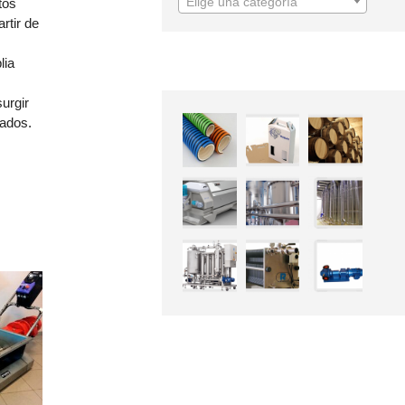
Elige una categoría
tos
rtir de
lia
urgir
cados.