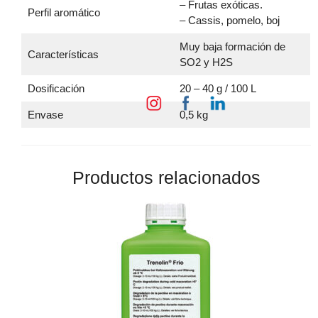
– Frutas exóticas.
Perfil aromático
– Cassis, pomelo, boj
Muy baja formación de
Características
SO2 y H2S
Dosificación
20 – 40 g / 100 L
Envase
0,5 kg
Productos relacionados